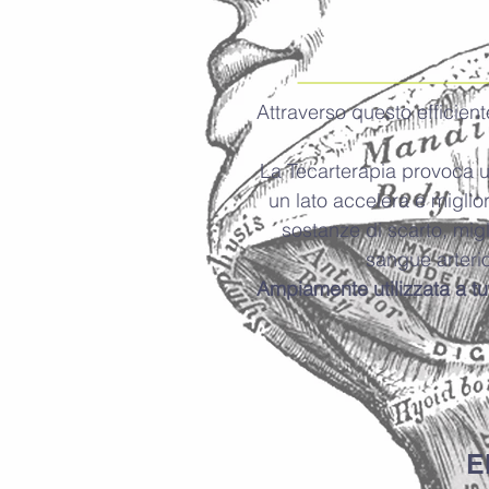
Attraverso questo efficient
La Tecarterapia provoca un
un lato accelera e miglior
sostanze di scarto, migl
sangue arterio
Ampiamente utilizzata a tutt
E