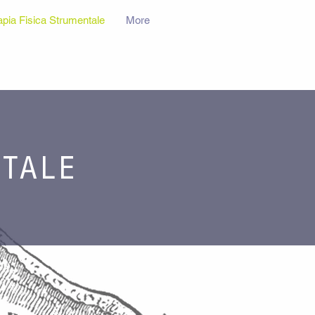
apia Fisica Strumentale
More
NTALE