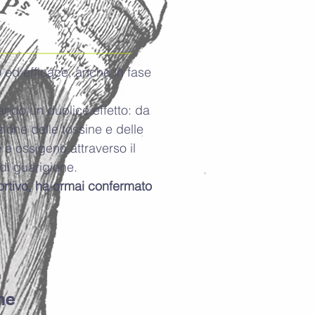
o ed efficace, anche in fase
.
ando un duplice effetto: da
zione delle tossine e delle
e e ossigeno attraverso il
 di guarigione.
 sportivo, ha ormai confermato
ne