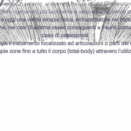
raverso un potente, uniforme e rapido effetto biostimola
osso a rigenerarsi più facilmente e velocemente, senza eff
oggi una valida terapia fisica, indispensabile nel tratt
one, nei casi di edema osseo conseguenti a traumi contusi
caso di osteoporosi.
ile il trattamento focalizzato ad articolazioni o parti de
zone fino a tutto il corpo (total-body) attravero l’utiliz