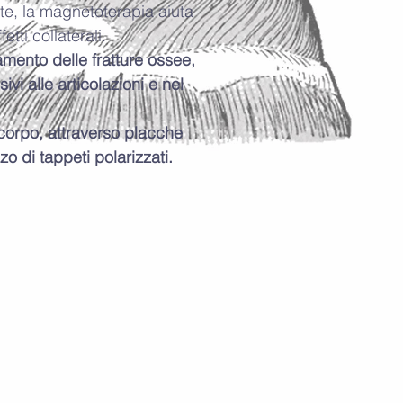
nte, la magnetoterapia aiuta
etti collaterali.
amento delle fratture ossee,
vi alle articolazioni e nel
l corpo, attraverso placche
zo di tappeti polarizzati.