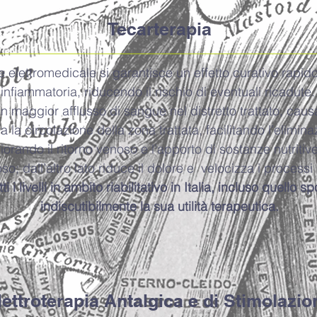
Tecarterapia
e elettromedicale si garantisce un effetto curativo rapid
infiammatoria, riducendo il rischio di eventuali ricadute
 maggior afflusso di sangue nel distretto trattato, caus
a la circolazione della zona trattata, facilitando l’elimina
iorando il ritorno venoso e l’apporto di sostanze nutritiv
so; dall’altro lato riduce il dolore e velocizza i processi
i i livelli in ambito riabilitativo in Italia, incluso quello
indiscutibilmente la sua utilità terapeutica.
lettroterapia Antalgica e di Stimolazio