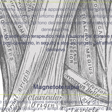
 moderna delle classiche apparecchiature di elettroterapi
rda la riduzione del sintomo doloroso (correnti antalgich
recupero passivo del tono del muscolo (elettrostimolazione
denervazione.
 un grande aiuto terapeutico nella riduzione del dolore e 
 post-operatorio, in seguito a stop prolungato dell’attività
del nervo
.
Magnetoterapia
e di una frattura ossea possono essere più lunghi di qu
ssano le articolazioni, i tempi di guarigione possono dilun