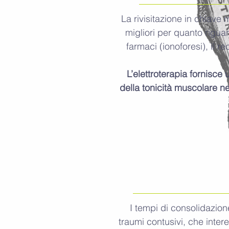
La rivisitazione in chiave
migliori per quanto rigua
farmaci (ionoforesi), il 
L’elettroterapia fornisce
della tonicità muscolare nel
I tempi di consolidazion
traumi contusivi, che intere