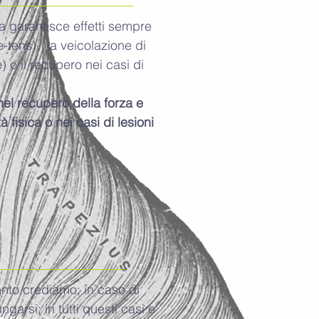
a garantisce effetti sempre
e-tens), la veicolazione di
) o il recupero nei casi di
nel recupero della forza e
 fisica o nei casi di lesioni
anto crediamo; in caso di
garsi; in tutti questi casi e